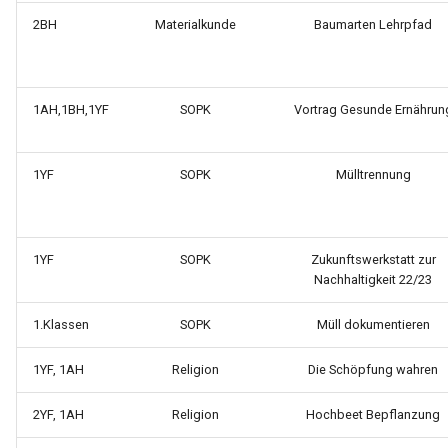
2BH
Materialkunde
Baumarten Lehrpfad
1AH,1BH,1YF
SOPK
Vortrag Gesunde Ernährun
1YF
SOPK
Mülltrennung
1YF
SOPK
Zukunftswerkstatt zur
Nachhaltigkeit 22/23
1.Klassen
SOPK
Müll dokumentieren
1YF, 1AH
Religion
Die Schöpfung wahren
2YF, 1AH
Religion
Hochbeet Bepflanzung