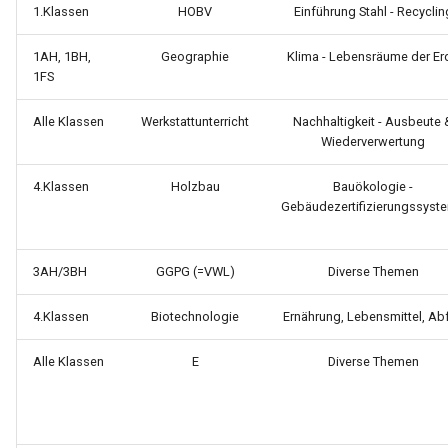
1.Klassen
HOBV
Einführung Stahl - Recyclin
1AH, 1BH,
Geographie
Klima - Lebensräume der Er
1FS
Alle Klassen
Werkstattunterricht
Nachhaltigkeit - Ausbeute 
Wiederverwertung
4.Klassen
Holzbau
Bauökologie -
Gebäudezertifizierungssyst
3AH/3BH
GGPG (=VWL)
Diverse Themen
4.Klassen
Biotechnologie
Ernährung, Lebensmittel, Abf
Alle Klassen
E
Diverse Themen