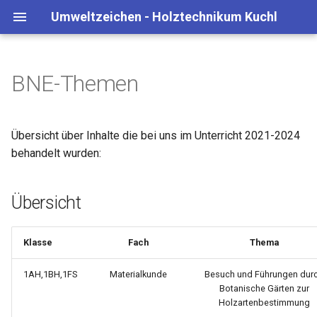
Umweltzeichen - Holztechnikum Kuchl
BNE-Themen
Übersicht
Anreise
Jahresbericht Beiträge
ÖBB Schulcard
Übersicht über Inhalte die bei uns im Unterricht 2021-2024
behandelt wurden:
Übersicht
Klasse
Fach
Thema
1AH,1BH,1FS
Materialkunde
Besuch und Führungen dur
Botanische Gärten zur
Holzartenbestimmung